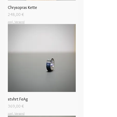
Chrysopras Kette
Preis
248,00 €
zzgl. Versand
stvhrt FeAg
Preis
369,00 €
zzgl. Versand