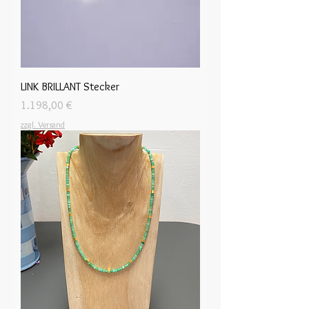
LINK BRILLANT Stecker
Preis
1.198,00 €
zzgl. Versand