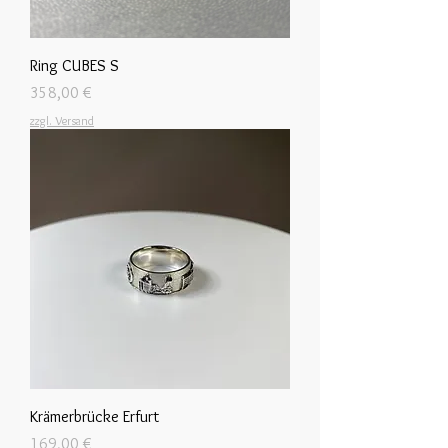
Ring CUBES S
Preis
358,00 €
zzgl. Versand
Krämerbrücke Erfurt
Preis
169,00 €