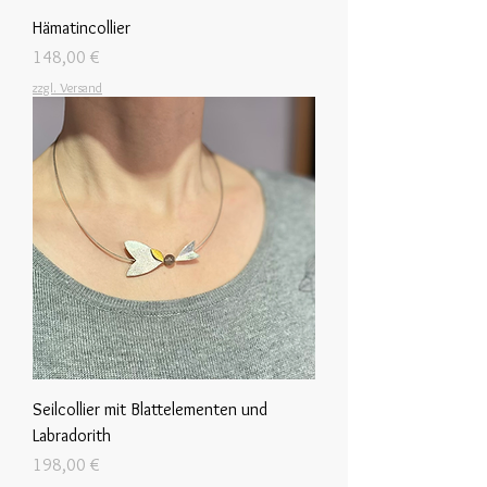
Hämatincollier
Preis
148,00 €
zzgl. Versand
Seilcollier mit Blattelementen und
Labradorith
Preis
198,00 €