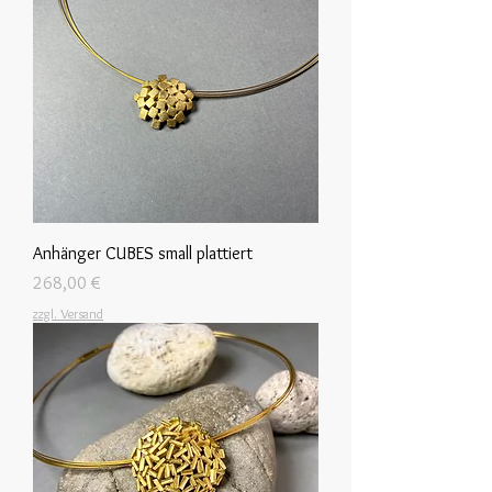
Anhänger CUBES small plattiert
Preis
268,00 €
zzgl. Versand