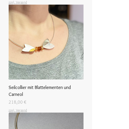
zzgl. Versand
Seilcollier mit Blattelementen und
Carneol
Preis
218,00 €
zzgl. Versand