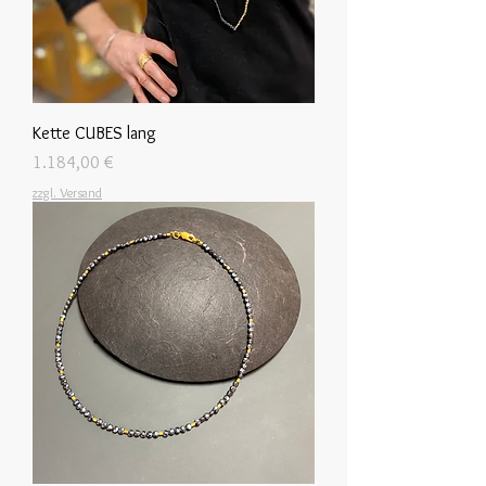
Kette CUBES lang
Preis
1.184,00 €
zzgl. Versand