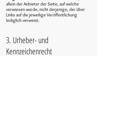
allein der Anbieter der Seite, auf welche
verwiesen wurde, nicht derjenige, der über
Links auf die jeweilige Veröffentlichung
lediglich verweist.
3. Urheber- und
Kennzeichenrecht
Der Autor ist bestrebt, in allen Publikationen
die Urheberrechte der verwendeten Bilder,
Grafiken und Texte zu beachten, von ihm
selbst erstellte Bilder, Grafiken und Texte zu
nutzen oder auf lizenzfreie Grafiken und Texte
zurückzugreifen.
Bei eventueller Missachtung fremden
Urheberrechts konnte das Copyright vom
Autor nicht festgestellt werden. Im Falle einer
solchen unbeabsichtigten
Copyrightverletzung wird der Autor das
entsprechende Objekt nach Benachrichtigung
entfernen bzw. mit dem entsprechenden
Copyright kenntlich machen.