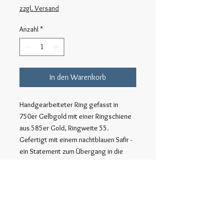
zzgl. Versand
Anzahl
*
In den Warenkorb
Handgearbeiteter Ring gefasst in
750er Gelbgold mit einer Ringschiene
aus 585er Gold, Ringweite 55.
Gefertigt mit einem nachtblauen Safir -
ein Statement zum Übergang in die
ruhige, kühle Winterzeit.
Durch den Einklang von Ruhe,
Dunkelheit und goldenem Licht perfekt
zum besinnen im Ausklang des Jahres.