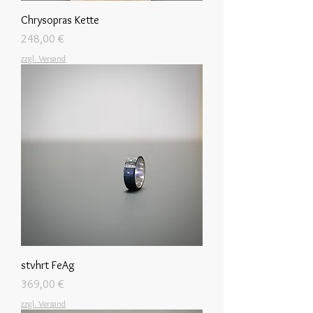
Chrysopras Kette
Preis
248,00 €
zzgl. Versand
stvhrt FeAg
Preis
369,00 €
zzgl. Versand