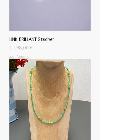
LINK BRILLANT Stecker
Preis
1.198,00 €
zzgl. Versand