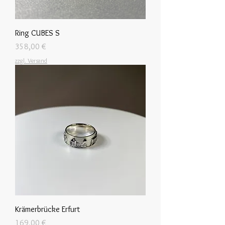
Ring CUBES S
Preis
358,00 €
zzgl. Versand
Krämerbrücke Erfurt
Preis
169,00 €