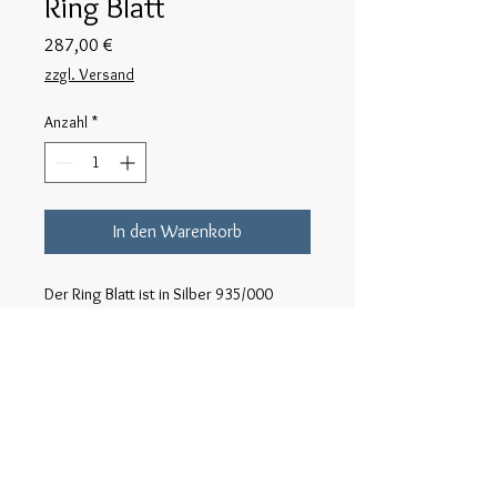
Ring Blatt
Preis
287,00 €
zzgl. Versand
Anzahl
*
In den Warenkorb
Der Ring Blatt ist in Silber 935/000
gefertigt und vergoldet und kann auch
in der silbernen oder geschwärzten
Version bestellt werden.
Rückgabe
Die Rückgabe ist auf eigene Portokosten