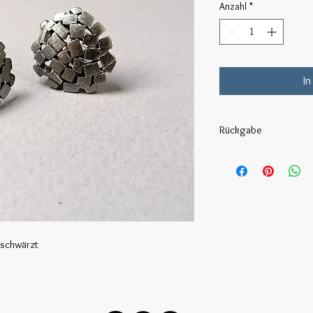
Anzahl
*
In
Rückgabe
Die Rückgabe ist auf e
Tagen möglich!
Das Produkt muss aber
eschwärzt