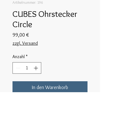
Artikelnummer: 196
CUBES Ohrstecker
Circle
Preis
99,00 €
zzgl. Versand
Anzahl
*
In den Warenkorb
aus Silber gefertigte Ohrstecker aus 
der Serie CUBES
Rückgabe