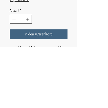
zzgl. Versand
Anzahl
*
In den Warenkorb
vergoldetes Ohrhängerpaar aus Silber
Rückgabe
Die Rückgabe ist auf eigene Portokosten
möglich!
Das Produkt muss aber ungetragen und
makellos sein.
© 2025 Ute Wolff-Brinckmann