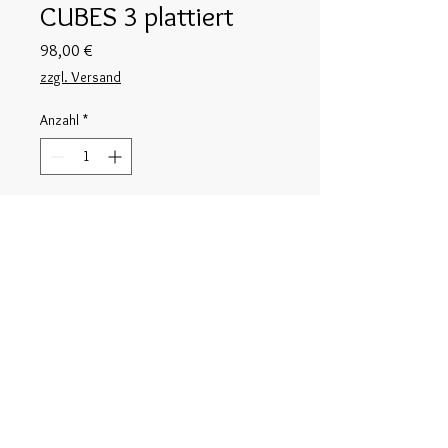
CUBES 3 plattiert
Preis
98,00 €
zzgl. Versand
Anzahl
*
In den Warenkorb
goldplattierte Ohrstecker aus Silber
925 aus der CUBES Serie
© 2025 Ute Wolff-Brinckmann