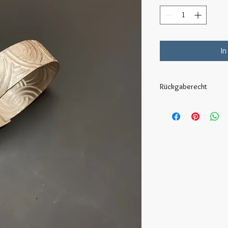
In
Rückgaberecht
Ungetragene und unbe
innerhalb von 14Tagen
an uns zurücksenden.