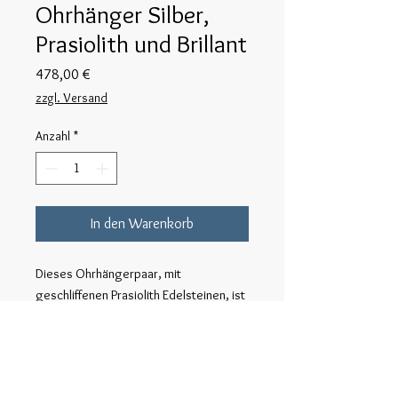
Ohrhänger Silber,
Prasiolith und Brillant
Preis
478,00 €
zzgl. Versand
Anzahl
*
In den Warenkorb
Dieses Ohrhängerpaar, mit
geschliffenen Prasiolith Edelsteinen, ist
in Silber gearbeitet. Die Brillanten
oberhalb der, im 21 century cut der
Edelsteinschleiferei Berckwerk aus
Hamburg, geschliffenen Prasiolthen,