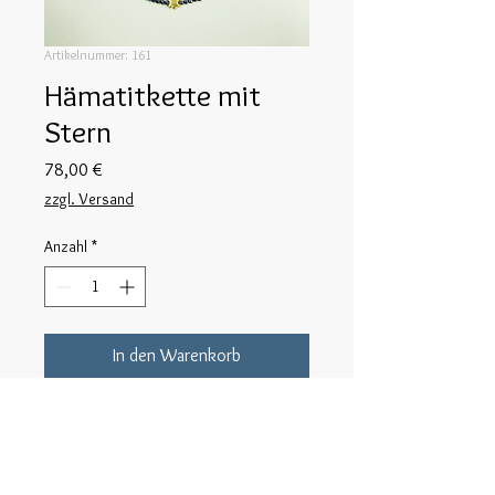
Artikelnummer: 161
Hämatitkette mit
Stern
Preis
78,00 €
zzgl. Versand
Anzahl
*
In den Warenkorb
Kette mit facettiertem Hämatit auf 
foliertem Stahlseil, mit vergoldetem 
Silber.